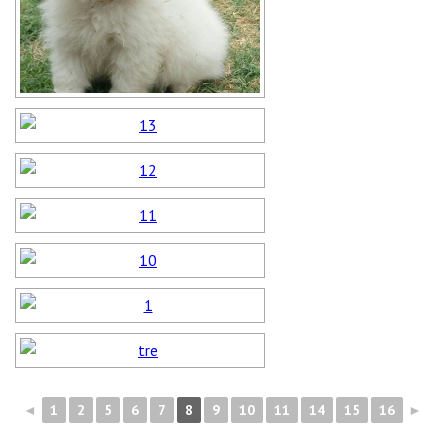
◄
1
2
5
6
7
8
9
10
11
14
15
16
►