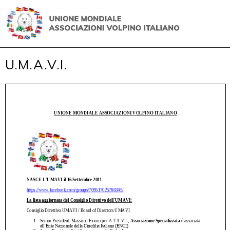
U.M.A.V.I.